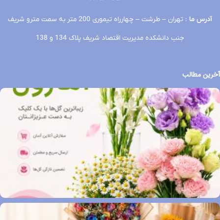
آدرس ما
: تهران – طرشت – چهارراه تیموری 200 متر به سمت مترو شریف
جنب دانشکده مدیریت اقتصاد شریف پلاک 134 و 138
آخرین مطالب