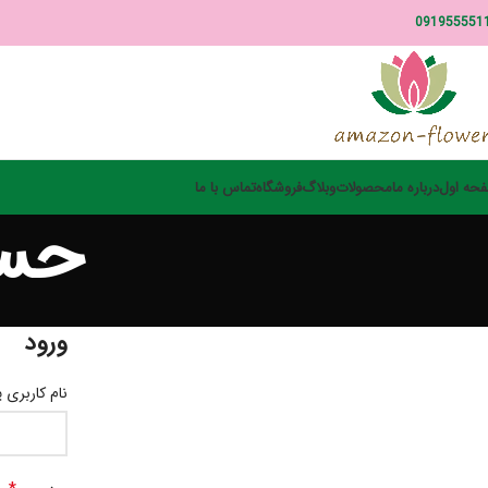
091955551
حه اول
درباره ما
محصولات
وبلاگ
فروشگاه
تماس با ما
حسا
ورود
نام کاربری 