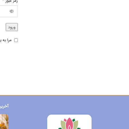
*
رمز عبور
ورود
مرا به ی
آخرین