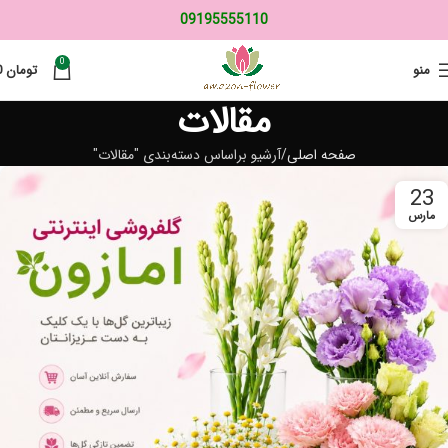
09195555110
0
منو
تومان
0
مقالات
صفحه اصلی
آرشیو براساس دسته‌بندی "مقالات"
23
مارس