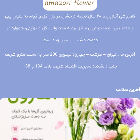
گلفروشی آمازون با ۲۰ سال تجربه درخشان در بازار گل و گیاه، به عنوان یکی
از معتبرترین و محبوبترین مراکز عرضه محصولات گل و تزئینی، همواره در
خدمت مشتریان عزیز بوده است.
آدرس ما
: تهران – طرشت – چهارراه تیموری 200 متر به سمت مترو شریف
جنب دانشکده مدیریت اقتصاد شریف پلاک 134 و 138
آخرین مطالب