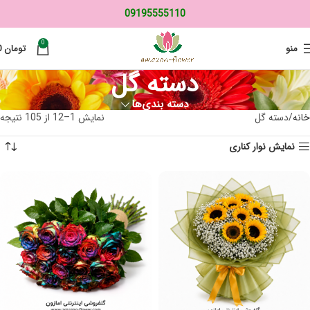
09195555110
0
منو
تومان
0
دسته گل
دسته بندی‌ها
خانه
دسته گل
نمایش 1–12 از 105 نتیجه
نمایش نوار کناری