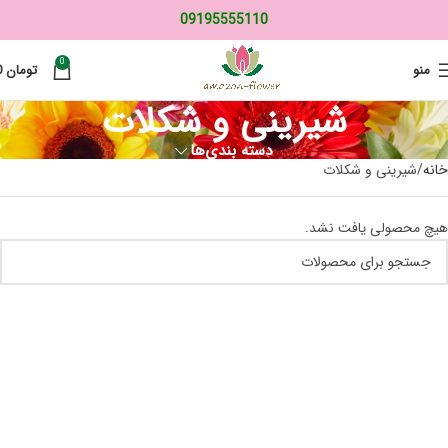
09195555110
0
منو
تومان
0
شیرینی و شکلات
دسته بندی‌ها
خانه
شیرینی و شکلات
هیچ محصولی یافت نشد.