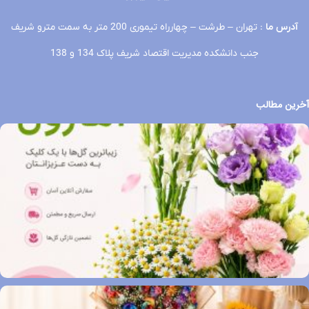
آدرس ما
: تهران – طرشت – چهارراه تیموری 200 متر به سمت مترو شریف
جنب دانشکده مدیریت اقتصاد شریف پلاک 134 و 138
آخرین مطالب