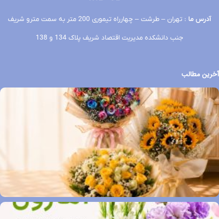
آدرس ما
: تهران – طرشت – چهارراه تیموری 200 متر به سمت مترو شریف
جنب دانشکده مدیریت اقتصاد شریف پلاک 134 و 138
آخرین مطالب