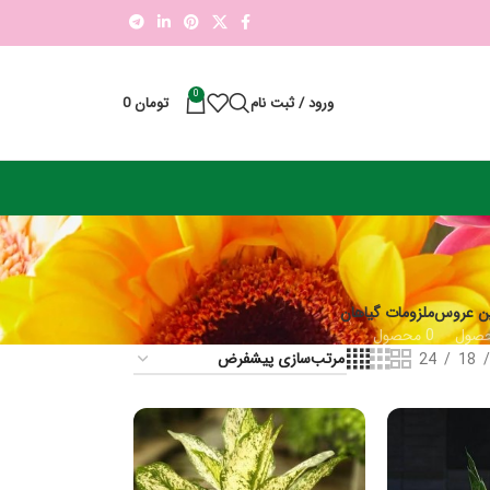
0
ورود / ثبت نام
تومان
0
ن عروس
ملزومات گیاهان
0 محصول
24
18