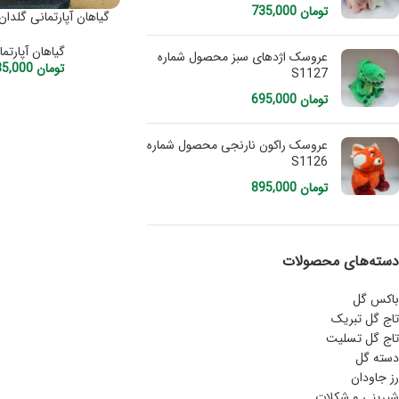
تومان
735,000
گیاهان آپارتمانی گلدان ش
گیاهان آپارتما
عروسک اژدهای سبز محصول شماره
تومان
285,000
S1127
تومان
695,000
عروسک راکون نارنجی محصول شماره
S1126
تومان
895,000
دسته‌های محصولات
باکس گل
تاج گل تبریک
تاج گل تسلیت
دسته گل
رز جاودان
شیرینی و شکلات