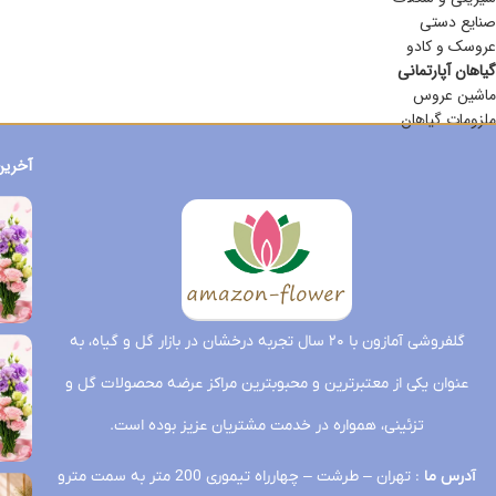
صنایع دستی
عروسک و کادو
گیاهان آپارتمانی
ماشین عروس
ملزومات گیاهان
آخرین
گلفروشی آمازون با ۲۰ سال تجربه درخشان در بازار گل و گیاه، به
عنوان یکی از معتبرترین و محبوبترین مراکز عرضه محصولات گل و
تزئینی، همواره در خدمت مشتریان عزیز بوده است.
آدرس ما
: تهران – طرشت – چهارراه تیموری 200 متر به سمت مترو