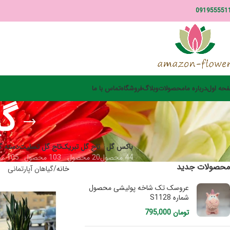
091955551
حه اول
درباره ما
محصولات
وبلاگ
فروشگاه
تماس با ما
گی
باکس گل
تاج گل تبریک
تاج گل تسلیت
دسته گ
44 محصول
20 محصول
103 محصول
105 محصول
محصولات جدید
خانه
گیاهان آپارتمانی
عروسک تک شاخه پولیشی محصول
شماره S1128
تومان
795,000