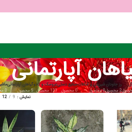
اهان آپارتمانی
ل
رز جاودان
شیرینی و شکلات
صنایع دستی
عروسک و کادو
گیاهان آپارتمانی
ماشی
2 محصول
0 محصول
0 محصول
133 محصول
5 محصول
0 محصول
نمایش
9
12