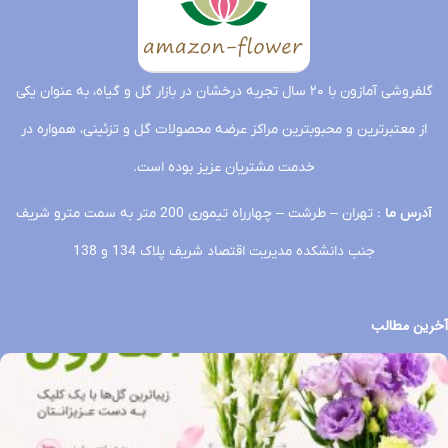
بافت
در
چرمی
تحویل
تحویل
فردا
باکس
تحویل
تحویل
حصیری
فردا
فردا
فردا
تحویل
گلفروشی آمازون با ۲۰ سال تجربه درخشان در بازار گل و گیاه، به عنوان یکی
فردا
از معتبرترین و محبوبترین مراکز عرضه محصولات گل و تزئینی، همواره در
خدمت مشتریان عزیز بوده است.
آدرس ما
: تهران – طرشت – چهارراه تیموری 200 متر به سمت مترو شریف
جنب دانشکده مدیریت اقتصاد شریف پلاک 134 و 138
آخرین مطالب