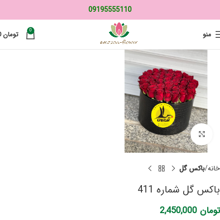
09195555110
0
منو
تومان
0
برای بزرگنمایی کلیک کنید
خانه
باکس گل
باکس گل شماره 411
تومان
2,450,000