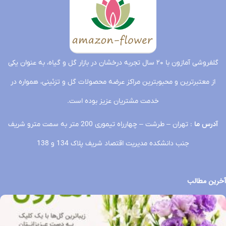
باکس
سفید
باکس
ژیپسوفیلیا
باکس
فردا
چرمی
چرمی
تحویل
تحویل
تحویل
ارتفاع:30سانت
تحویل
فردا
فردا
فردا
فردا
تحویل
فردا
گلفروشی آمازون با ۲۰ سال تجربه درخشان در بازار گل و گیاه، به عنوان یکی
از معتبرترین و محبوبترین مراکز عرضه محصولات گل و تزئینی، همواره در
خدمت مشتریان عزیز بوده است.
آدرس ما
: تهران – طرشت – چهارراه تیموری 200 متر به سمت مترو شریف
جنب دانشکده مدیریت اقتصاد شریف پلاک 134 و 138
آخرین مطالب