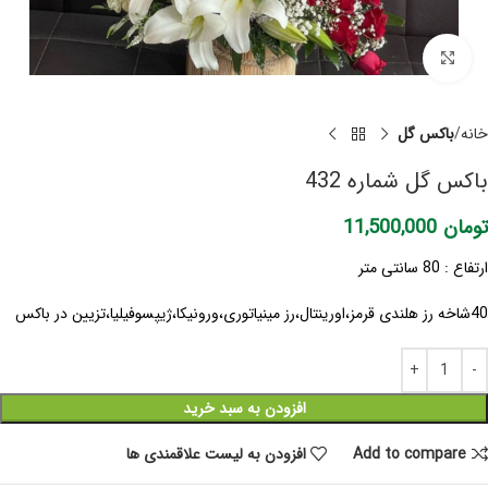
برای بزرگنمایی کلیک کنید
خانه
باکس گل
باکس گل شماره 432
تومان
11,500,000
ارتفاع : 80 سانتی متر
40شاخه رز هلندی قرمز،اورینتال،رز مینیاتوری،ورونیکا،ژیپسوفیلیا،تزیین در باکس
افزودن به سبد خرید
Add to compare
افزودن به لیست علاقمندی ها