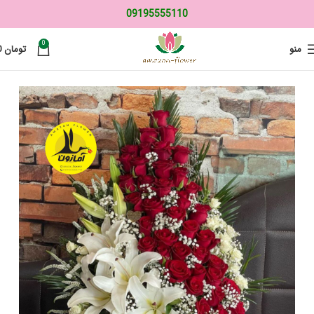
09195555110
0
منو
تومان
0