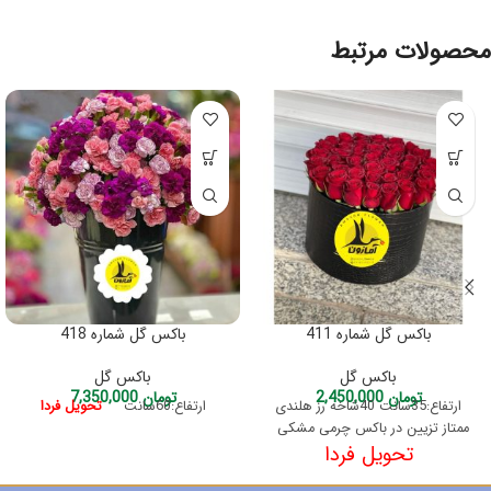
محصولات مرتبط
باکس گل شماره 411
باکس گل شماره 418
باکس گل
باکس گل
تومان
2,450,000
تومان
7,350,000
ارتفاع:35سانت 40شاخه رز هلندی
ارتفاع:60سانت
تحویل فردا
ممتاز تزیین در باکس چرمی مشکی
تحویل فردا