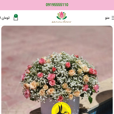
09195555110
0
منو
تومان
0