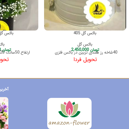
باکس گل 405
باکس گل ش
باکس گل
باک
تومان
2,450,000
تومان
1,550,000
40شاخه رز هلندی تزیین در باکس فلزی
ارتفاع:50سانت 20شاخه رز هلندی سفید
تحویل فردا
تحوی
آخرین