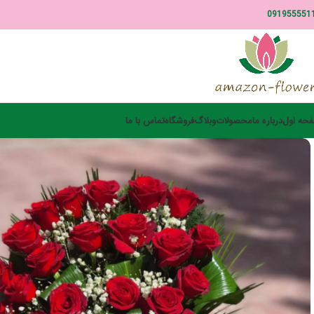
091955551
حه اول
درباره ما
محصولات
وبلاگ
فروشگاه
تماس با ما