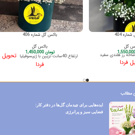
ماره 404
باکس گل شماره 406
س گل
باکس گل
تومان
1,450,000
تحویل
ارتفاع:40سانت تزیین با ژیپسوفیلیا
ل فردا
فردا
 مطالب
ایده‌هایی برای چیدمان گل‌ها در دفتر کار:
فضایی سبز و پرانرژی