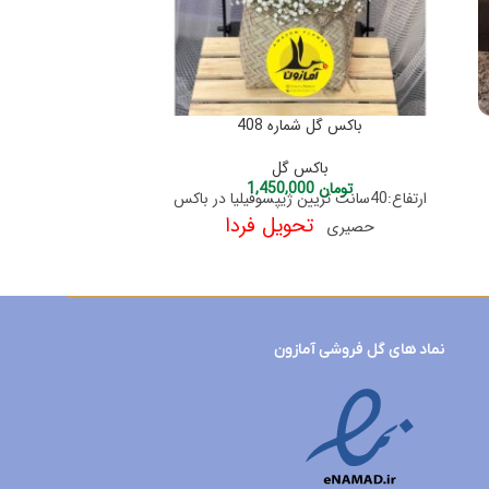
باکس گل شماره 408
باکس 
باکس گل
تومان
1,450,000
توم
ارتفاع:40سانت تزیین ژیپسوفیلیا در باکس
تحویل فردا
حصیری
باژیپسوفیلیا در
نماد های گل فروشی آمازون