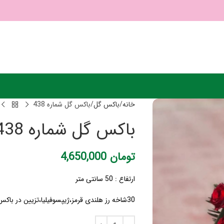
خانه
باکس گل
باکس گل شماره 438
باکس گل شماره 438
تومان
4,650,000
ارتفاع : 50 سانتی متر
30شاخه رز هلندی قرمز،ژیپسوفیلیا،تزیین در باکس