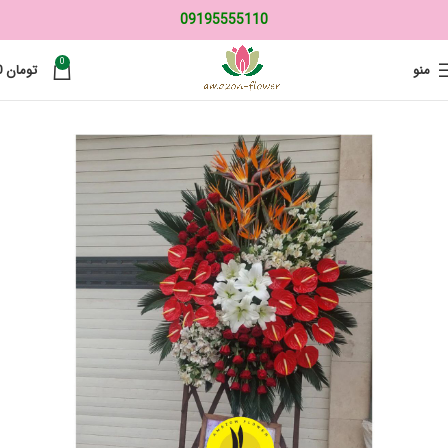
09195555110
0
منو
تومان
0