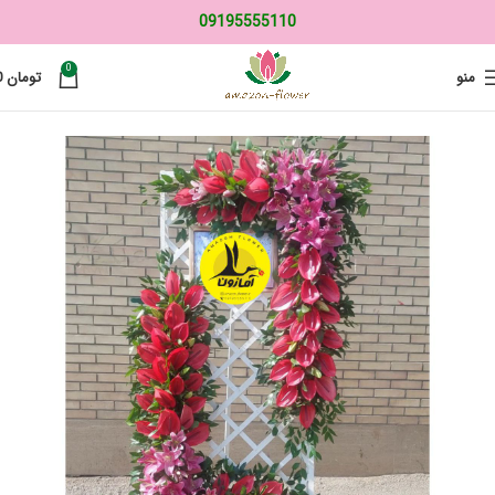
09195555110
0
منو
تومان
0