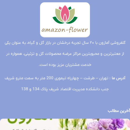
گلفروشی آمازون با ۲۰ سال تجربه درخشان در بازار گل و گیاه، به عنوان یکی
از معتبرترین و محبوبترین مراکز عرضه محصولات گل و تزئینی، همواره در
خدمت مشتریان عزیز بوده است.
آدرس ما
: تهران – طرشت – چهارراه تیموری 200 متر به سمت مترو شریف
جنب دانشکده مدیریت اقتصاد شریف پلاک 134 و 138
آخرین مطالب