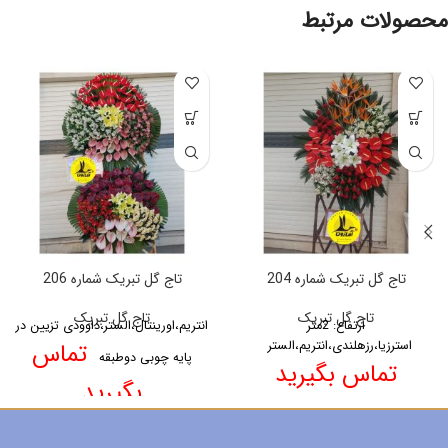
محصولات مرتبط
تاج گل تبریک شماره 204
تاج گل تبریک شماره 206
تاج گل تبریک
تاج گل تبریک
ارتفاع: 2متر
انتریم،اورینتال،الستر،داوودی تزیین در
استرزیا،رزهلندی،انتریم،الستر
تماس
پایه چوبی دوطبقه
تماس بگیرید
بگیرید