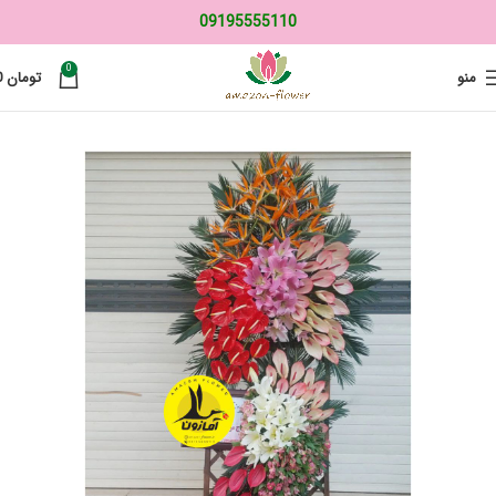
09195555110
0
منو
تومان
0