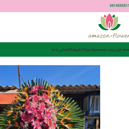
091955551
حه اول
درباره ما
محصولات
وبلاگ
فروشگاه
تماس با ما