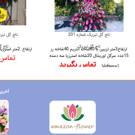
تاج گل تبریک شماره 201
تاج گل تبریک
تاج گل تبریک
تاج گ
ارتفاع3متر
تزیین با
80شاخه انتریم
40شاخه رز
ارتفاع: 2متر
استرزیا
15عدد سرگل اورینتال
20شاخه استرزیا
سه دسته
تماس 
تماس بگیرید
ژیپسوفیلیا
آخرین