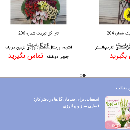
 شماره 204
تاج گل تبریک شماره 206
ل تبریک
تاج گل تبریک
،رزهلندی،انتریم،الستر
انتریم،اورینتال،الستر،داوودی تزیین در پایه
بگیرید
تماس بگیرید
چوبی دوطبقه
 مطالب
ایده‌هایی برای چیدمان گل‌ها در دفتر کار:
فضایی سبز و پرانرژی