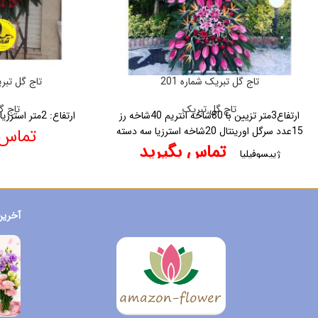
تاج گل تبریک شماره 201
تاج گل تبریک
تاج گل تبریک
تاج گ
ارتفاع3متر
تزیین با
80شاخه انتریم
40شاخه رز
ارتفاع: 2متر
استرزیا
15عدد سرگل اورینتال
20شاخه استرزیا
سه دسته
تماس 
تماس بگیرید
ژیپسوفیلیا
آخرین