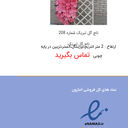
تاج گل تبریک شماره 208
تاج گل ت
تاج گل تبریک
تا
ارتفاع : 2 متر
انتریم،اورینتال،الستر،تزیین در پایه
ارتفاع : 2متر
انتری
تماس بگیرید
تما
چوبی
نماد های گل فروشی آمازون