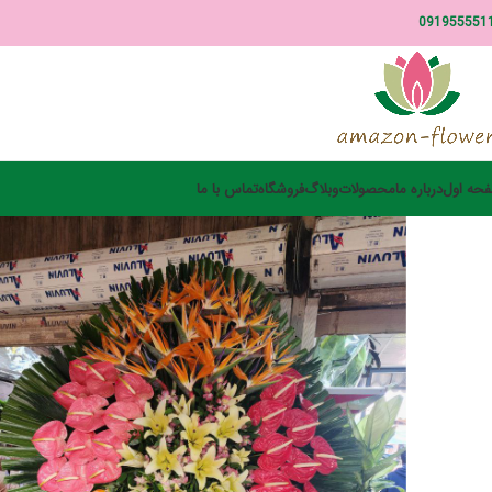
091955551
حه اول
درباره ما
محصولات
وبلاگ
فروشگاه
تماس با ما