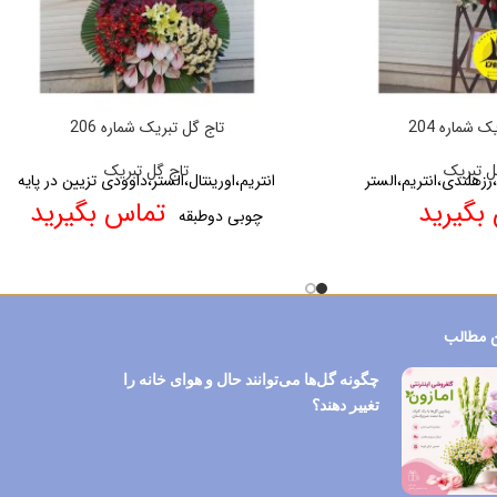
 شماره 204
تاج گل تبریک شماره 206
ل تبریک
تاج گل تبریک
،رزهلندی،انتریم،الستر
انتریم،اورینتال،الستر،داوودی تزیین در پایه
بگیرید
تماس بگیرید
چوبی دوطبقه
 مطالب
چگونه گل‌ها می‌توانند حال و هوای خانه را
تغییر دهند؟