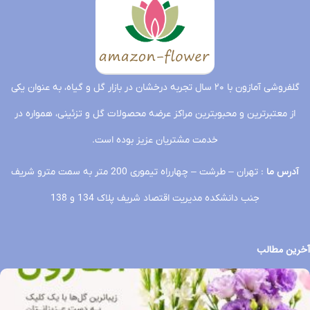
دسته
قاشقی
شاخه
داوودی
ژربیرا30
بنفش15شاخه
مینیاتوری
شاخه
ژیپسوفیلیا
سفید
1
دسته
تحویل
تحویل
فردا
گلفروشی آمازون با ۲۰ سال تجربه درخشان در بازار گل و گیاه، به عنوان یکی
فردا
تحویل
از معتبرترین و محبوبترین مراکز عرضه محصولات گل و تزئینی، همواره در
فردا
خدمت مشتریان عزیز بوده است.
آدرس ما
: تهران – طرشت – چهارراه تیموری 200 متر به سمت مترو شریف
جنب دانشکده مدیریت اقتصاد شریف پلاک 134 و 138
آخرین مطالب