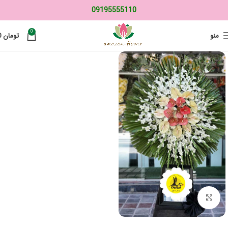
09195555110
0
منو
تومان
0
برای بزرگنمایی کلیک کنید