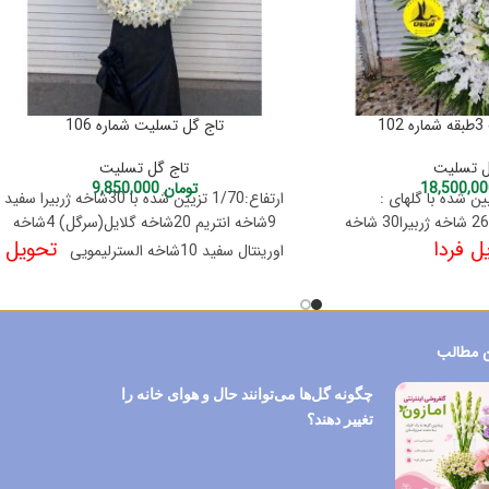
1
تاج گل تسلیت شماره 106
ل تسلیت
تاج گل تسلیت
تومان
9,850,000
تر تزیین شده با گلهای :
ارتفاع:1/70 تزیین شده با 30شاخه ژربیرا سفید
9شاخه انتریم 20شاخه گلایل(سرگل) 4شاخه
ل فردا
تحویل
اورینتال سفید 10شاخه السترلیمویی
فردا
 مطالب
چگونه گل‌ها می‌توانند حال و هوای خانه را
تغییر دهند؟