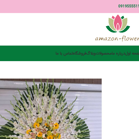
091955551
حه اول
درباره ما
محصولات
وبلاگ
فروشگاه
تماس با ما