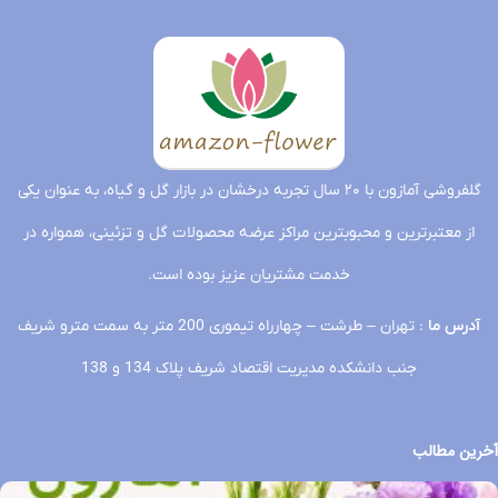
گلفروشی آمازون با ۲۰ سال تجربه درخشان در بازار گل و گیاه، به عنوان یکی
از معتبرترین و محبوبترین مراکز عرضه محصولات گل و تزئینی، همواره در
خدمت مشتریان عزیز بوده است.
آدرس ما
: تهران – طرشت – چهارراه تیموری 200 متر به سمت مترو شریف
جنب دانشکده مدیریت اقتصاد شریف پلاک 134 و 138
آخرین مطالب