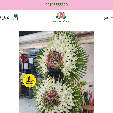
09195555110
0
منو
تومان
0