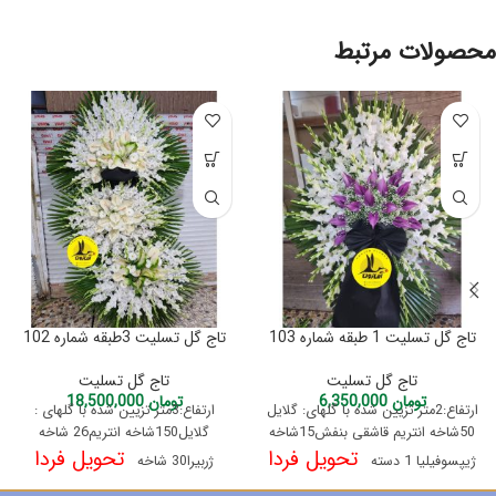
محصولات مرتبط
تاج گل تسلیت 1 طبقه شماره 103
تاج گل تسلیت 3طبقه شماره 102
تاج گل تسلیت
تاج گل تسلیت
تومان
6,350,000
تومان
18,500,000
ارتفاع:2متر تزیین شده با گلهای: گلایل
ارتفاع:3متر تزیین شده با گلهای :
50شاخه انتریم قاشقی بنفش15شاخه
گلایل150شاخه انتریم26 شاخه
تحویل فردا
تحویل فردا
ژیپسوفیلیا 1 دسته
ژربیرا30 شاخه