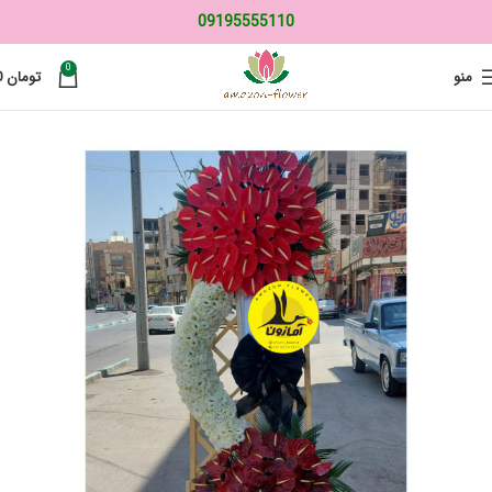
09195555110
0
منو
تومان
0