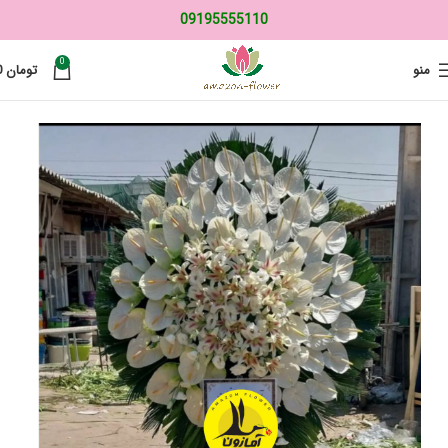
09195555110
0
منو
تومان
0