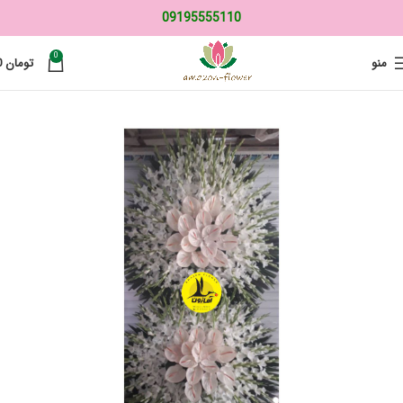
09195555110
0
منو
تومان
0