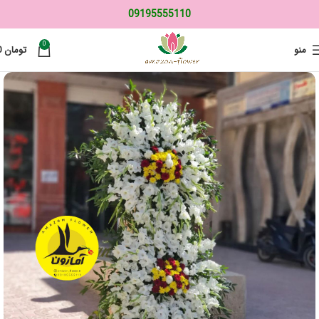
09195555110
0
منو
تومان
0