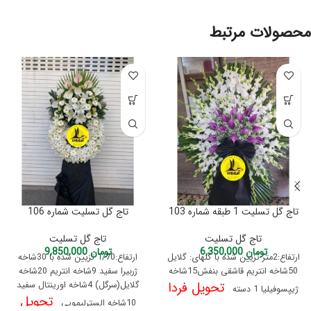
محصولات مرتبط
تاج گل تسلیت 1 طبقه شماره 103
تاج گل تسلیت شماره 106
تاج گل تسلیت
تاج گل تسلیت
تومان
6,350,000
تومان
9,850,000
ارتفاع:2متر تزیین شده با گلهای: گلایل
ارتفاع:1/70 تزیین شده با 30شاخه
50شاخه انتریم قاشقی بنفش15شاخه
ژربیرا سفید 9شاخه انتریم 20شاخه
تحویل فردا
گلایل(سرگل) 4شاخه اورینتال سفید
ژیپسوفیلیا 1 دسته
تحویل
10شاخه السترلیمویی