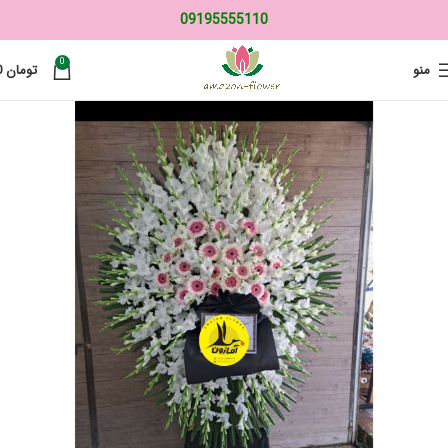
09195555110
0
منو
تومان
0