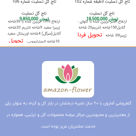
تاج گل تسلیت 3طبقه شماره 102
تاج گل تسلیت شماره 106
تاج گل تسلیت
تاج گل تسلیت
تومان
18,500,000
تومان
9,850,000
ارتفاع:3متر تزیین شده با گلهای :
ارتفاع:1/70 تزیین شده با 30شاخه
گلایل150شاخه انتریم26 شاخه
ژربیرا سفید 9شاخه انتریم 20شاخه
تحویل فردا
گلایل(سرگل) 4شاخه اورینتال سفید
ژربیرا30 شاخه
تحویل
10شاخه السترلیمویی
فردا
گلفروشی آمازون با ۲۰ سال تجربه درخشان در بازار گل و گیاه، به عنوان یکی
از معتبرترین و محبوبترین مراکز عرضه محصولات گل و تزئینی، همواره در
خدمت مشتریان عزیز بوده است.