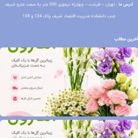
آدرس ما
: تهران – طرشت – چهارراه تیموری 200 متر به سمت مترو شریف
جنب دانشکده مدیریت اقتصاد شریف پلاک 134 و 138
آخرین مطالب