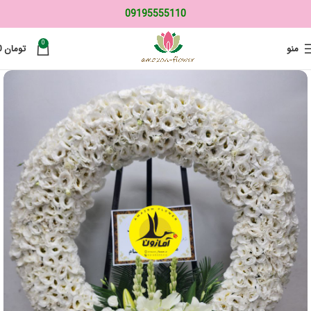
09195555110
0
منو
تومان
0