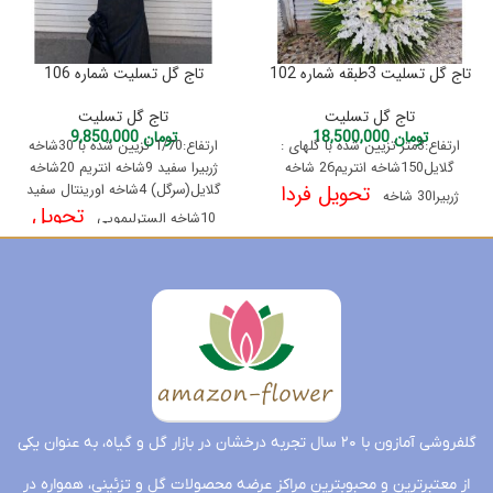
تاج گل تسلیت 3طبقه شماره 102
تاج گل تسلیت شماره 106
تاج گل تسلیت
تاج گل تسلیت
تومان
18,500,000
تومان
9,850,000
ارتفاع:3متر تزیین شده با گلهای :
ارتفاع:1/70 تزیین شده با 30شاخه
گلایل150شاخه انتریم26 شاخه
ژربیرا سفید 9شاخه انتریم 20شاخه
تحویل فردا
گلایل(سرگل) 4شاخه اورینتال سفید
ژربیرا30 شاخه
تحویل
10شاخه السترلیمویی
فردا
گلفروشی آمازون با ۲۰ سال تجربه درخشان در بازار گل و گیاه، به عنوان یکی
از معتبرترین و محبوبترین مراکز عرضه محصولات گل و تزئینی، همواره در