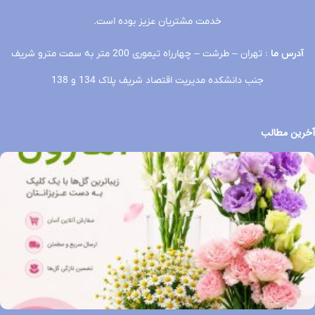
خدمت مشتریان عزیز بوده است.
آدرس ما
: تهران – طرشت – چهارراه تیموری 200 متر به سمت مترو شریف
جنب دانشکده مدیریت اقتصاد شریف پلاک 134 و 138
آخرین مطالب