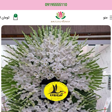
09195555110
0
منو
تومان
0