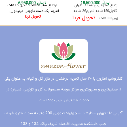
تومان
18,500,000
تومان
6,950,000
ارتفاع:3متر تزیین شده با گلهای :
ارتفاع:2متر
50شاخه گلایل
15شاخه
گلایل150شاخه انتریم26 شاخه
انتریم
یک دسته داوودی مینیاتوری
تحویل فردا
تحویل فردا
ژربیرا30 شاخه
گلفروشی آمازون با ۲۰ سال تجربه درخشان در بازار گل و گیاه، به عنوان یکی
از معتبرترین و محبوبترین مراکز عرضه محصولات گل و تزئینی، همواره در
خدمت مشتریان عزیز بوده است.
آدرس ما
: تهران – طرشت – چهارراه تیموری 200 متر به سمت مترو شریف
جنب دانشکده مدیریت اقتصاد شریف پلاک 134 و 138