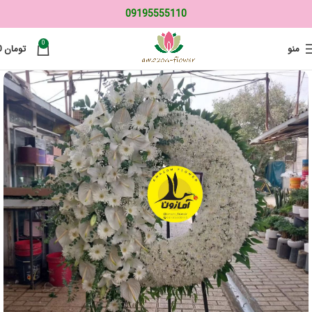
09195555110
0
منو
تومان
0