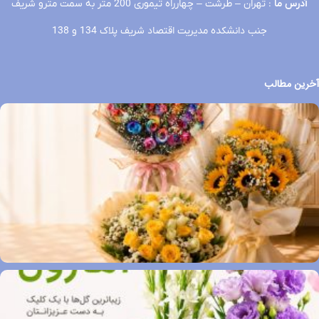
آدرس ما
: تهران – طرشت – چهارراه تیموری 200 متر به سمت مترو شریف
جنب دانشکده مدیریت اقتصاد شریف پلاک 134 و 138
آخرین مطالب