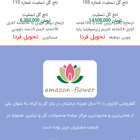
تاج گل تسلیت شماره 105
تاج گل تسلیت شماره 110
تاج گل تسلیت
تاج گل تسلیت
تومان
14,500,000
تومان
6,350,000
ارتفاع2/5متر تزیین شده با 100شاخه
ازتفاع:دومتر تزیین با: 50شاخه گلایل
گلایل 24شاخه انتریم ژیپسوفیلیا پایه
50شاخه الستر 5دسته داوودی
تحویل فردا
تحویل فردا
چوبی دوطبقه
مینیاتوری
گلفروشی آمازون با ۲۰ سال تجربه درخشان در بازار گل و گیاه، به عنوان یکی
از معتبرترین و محبوبترین مراکز عرضه محصولات گل و تزئینی، همواره در
خدمت مشتریان عزیز بوده است.