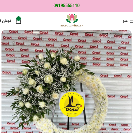
09195555110
0
منو
تومان
0