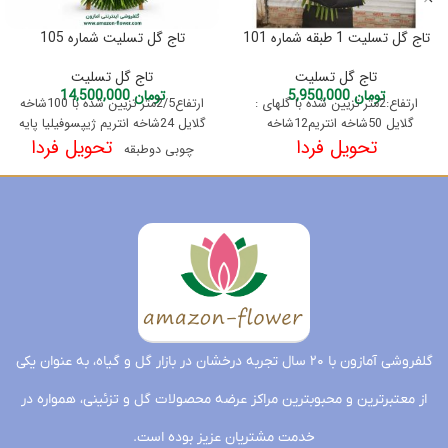
تاج گل تسلیت 1 طبقه شماره 101
تاج گل تسلیت شماره 105
تاج گل تسلیت
تاج گل تسلیت
تومان
5,950,000
تومان
14,500,000
ارتفاع:2متر تزیین شده با گلهای :
ارتفاع2/5متر تزیین شده با 100شاخه
گلایل 50شاخه انتریم12شاخه
گلایل 24شاخه انتریم ژیپسوفیلیا پایه
تحویل فردا
تحویل فردا
چوبی دوطبقه
گلفروشی آمازون با ۲۰ سال تجربه درخشان در بازار گل و گیاه، به عنوان یکی
از معتبرترین و محبوبترین مراکز عرضه محصولات گل و تزئینی، همواره در
خدمت مشتریان عزیز بوده است.