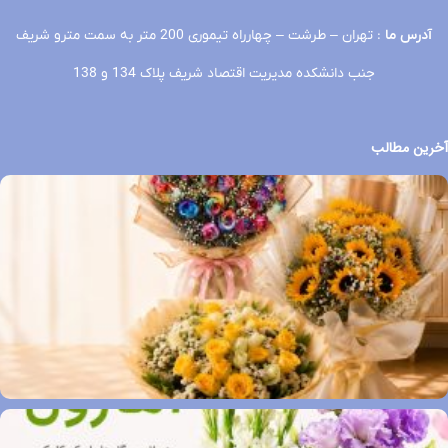
آدرس ما
: تهران – طرشت – چهارراه تیموری 200 متر به سمت مترو شریف
جنب دانشکده مدیریت اقتصاد شریف پلاک 134 و 138
آخرین مطالب