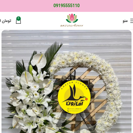
09195555110
0
منو
تومان
0