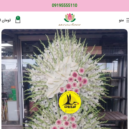
09195555110
0
منو
تومان
0