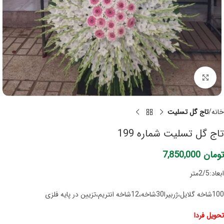
برای بزرگنمایی کلیک کنید
خانه
تاج گل تسلیت
تاج گل تسلیت شماره 199
تومان
7,850,000
ابعاد:2/5متر
100شاخه گلایل،ژربیرا30شاخه،12شاخه انتریم،تزیین در پایه فلزی
تحویل فردا