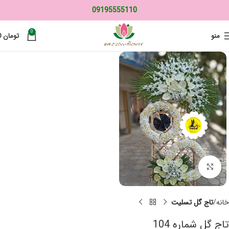
09195555110
0
منو
تومان
0
برای بزرگنمایی کلیک کنید
خانه
تاج گل تسلیت
تاج گل شماره 104