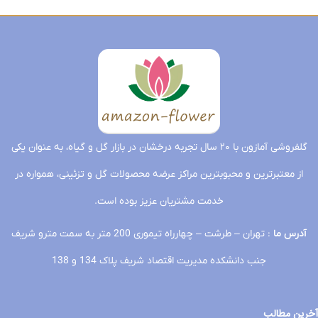
انتریم
و12شاخه
داوودی
طبقه
مینیاتوری
زرد،استرزیا،تزیین
گلهای
انتریم
20شاخه
مینیاتوری
در
:
گلایل(سرگل)
پایه
گلایل
4شاخه
تحویل
تحویل
تحویل
چوبی
50شاخه
اورینتال
فردا
دوطبقه
فردا
فردا
انتریم12شاخه
سفید
10شاخه
تحویل
السترلیمویی
فردا
تحویل
گلفروشی آمازون با ۲۰ سال تجربه درخشان در بازار گل و گیاه، به عنوان یکی
فردا
از معتبرترین و محبوبترین مراکز عرضه محصولات گل و تزئینی، همواره در
خدمت مشتریان عزیز بوده است.
آدرس ما
: تهران – طرشت – چهارراه تیموری 200 متر به سمت مترو شریف
جنب دانشکده مدیریت اقتصاد شریف پلاک 134 و 138
آخرین مطالب