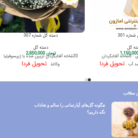
ماره 301
دسته گل شماره 307
ه گل
دسته گل
تومان
2,850,000
تزیین شده با گلهای : 8شاخه آفتابگردان
20شاخه آفتابگردان تزیین شده با ژیپسوفیلیا
تحویل فردا
تحویل فردا
 ضد آب
وکاغذ
 مطالب
چگونه گل‌های آپارتمانی را سالم و شاداب
نگه داریم؟