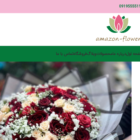
091955551
حه اول
درباره ما
محصولات
وبلاگ
فروشگاه
تماس با ما