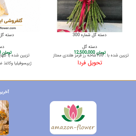
دسته گل شماره 300
دسته گل ش
دسته گل
دست
تومان
12,500,000
تومان
1,150,000
تزیین شده با : 100شاخه رز قرمز هلندی ممتاز
تحویل فردا
ژیپسوفیلیا وکاغذ
آخرین