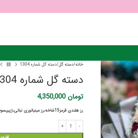
خانه
دسته گل
دسته گل شماره 1304
دسته گل شماره 1304
تومان
4,350,000
رز هلندی قرمز15شاخه،رز مینیاتوری نباتی،ژپیپسوفیلیا، تزیین با کاغذضد آب
افزود