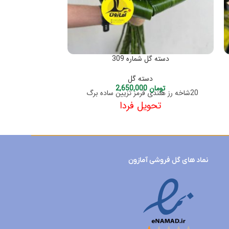
دسته گل شماره 309
دسته 
دسته گل
تومان
2,650,000
توم
20شاخه رز هلندی قرمز تزیین ساده برگ
20شاخه رز هلندی تزیین باکاغذ
تحویل فردا
نماد های گل فروشی آمازون