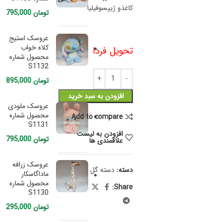
کاغذو ژیپسوفیلیا
تومان
795,000
عروسک استیج
کلاه خواب
تحویل فردا
محصول شماره
S1132
تومان
895,000
افزودن به سبد خرید
عروسک ملودی
محصول شماره
Add to compare
S1131
افزودن به لیست
تومان
795,000
علاقمندی ها
عروسک زرافه
دسته:
دسته گل
ماداگاسکار
محصول شماره
Share:
S1130
تومان
295,000