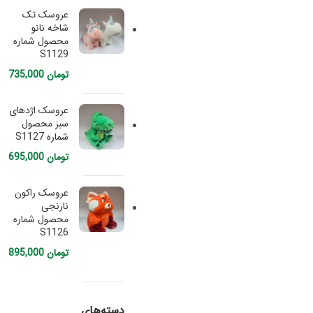
عروسک تک
شاخه نانو
محصول شماره
S1129
تومان
735,000
عروسک اژدهای
سبز محصول
شماره S1127
تومان
695,000
عروسک راکون
نارنجی
محصول شماره
S1126
تومان
895,000
دسته‌های