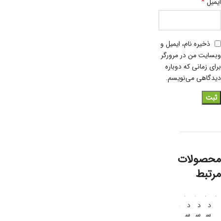
*
ایمیل
ذخیره نام، ایمیل و
وبسایت من در مرورگر
برای زمانی که دوباره
دیدگاهی می‌نویسم.
محصولات
مرتبط
د
د
د
د
د
د
د
د
س
س
س
س
س
س
س
س