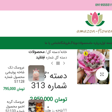
091955551
حه اول
درباره ما
محصولات
وبلاگ
فروشگاه
تماس با ما
محصولات
خانه
دسته گل
جدید
دسته گل شماره 313
عروسک تک
دسته گل
شاخه پولیشی
برای بزرگنمایی کلیک کنید
محصول شماره
S1128
شماره 313
تومان
795,000
تومان
2,950,000
عروسک گربه
اخمو محصول
11شاخه رز هلندی تزیین با
شماره S1133