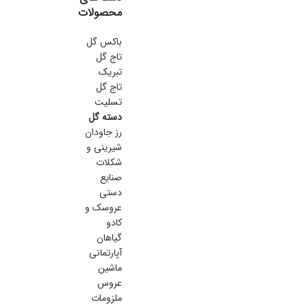
محصولات
باکس گل
تاج گل
تبریک
تاج گل
تسلیت
دسته گل
رز جاودان
شیرینی و
شکلات
صنایع
دستی
عروسک و
کادو
گیاهان
آپارتمانی
ماشین
عروس
ملزومات