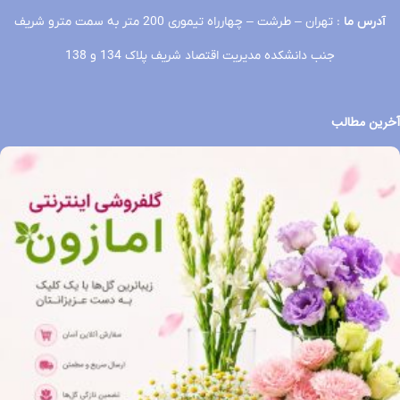
آدرس ما
: تهران – طرشت – چهارراه تیموری 200 متر به سمت مترو شریف
جنب دانشکده مدیریت اقتصاد شریف پلاک 134 و 138
آخرین مطالب