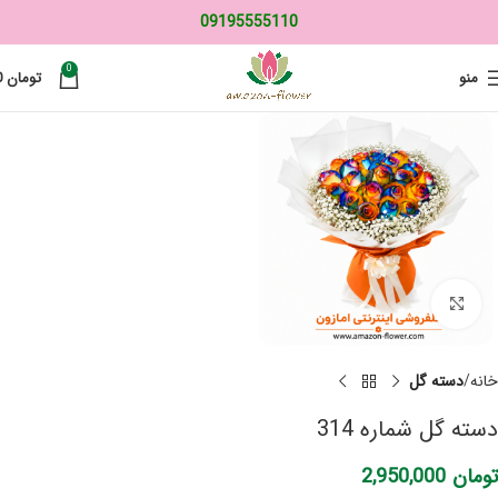
09195555110
0
منو
تومان
0
برای بزرگنمایی کلیک کنید
خانه
دسته گل
دسته گل شماره 314
تومان
2,950,000