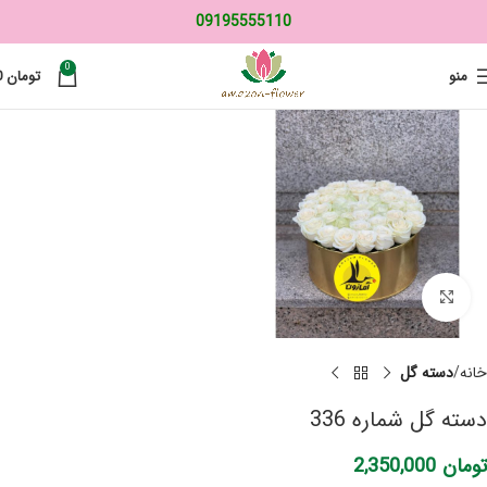
09195555110
0
منو
تومان
0
برای بزرگنمایی کلیک کنید
خانه
دسته گل
دسته گل شماره 336
تومان
2,350,000