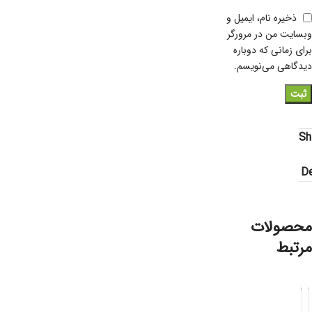
ذخیره نام، ایمیل و
وبسایت من در مرورگر
برای زمانی که دوباره
دیدگاهی می‌نویسم.
Sh
De
محصولات
مرتبط
د
د
د
د
د
د
د
د
س
س
س
س
س
س
س
س