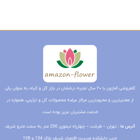
فردا
ممتاز
وکاغذ
با
ژیپسوفیلیا
تحویل
تحویل
فردا
وکاغذ
ضد
فردا
ژیپسوفیلیا
فردا
ضد
آب
تحویل
و
آب
کاغذ
فردا
تحویل
ضد
تحویل
آب
فردا
فردا
تحویل
فردا
گلفروشی آمازون با ۲۰ سال تجربه درخشان در بازار گل و گیاه، به عنوان یکی
از معتبرترین و محبوبترین مراکز عرضه محصولات گل و تزئینی، همواره در
خدمت مشتریان عزیز بوده است.
آدرس ما
: تهران – طرشت – چهارراه تیموری 200 متر به سمت مترو شریف
جنب دانشکده مدیریت اقتصاد شریف پلاک 134 و 138