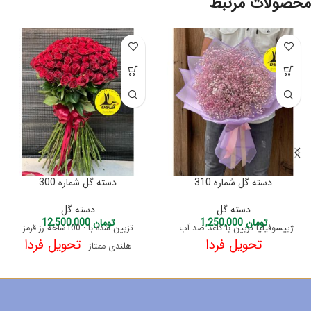
محصولات مرتبط
دسته گل شماره 310
دسته گل شماره 300
دسته گل
دسته گل
تومان
1,250,000
تومان
12,500,000
ژیپسوفیلیا تزیین با کاغذ ضد آب
تزیین شده با : 100شاخه رز قرمز
تحویل فردا
تحویل فردا
هلندی ممتاز