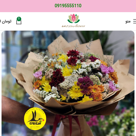
09195555110
0
منو
تومان
0