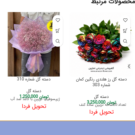
محصولات مرتبط
دسته گل رز هلندی رنگین کمان
دسته گل شماره 310
شماره 303
دسته گل
دسته گل
تومان
1,250,000
ژیپسوفیلیا تزیین با کاغذ ضد آب
تومان
3,250,000
تعداد:20شاخه تزیین ساده کنف
تحویل فردا
تحویل فردا