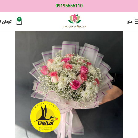
09195555110
0
منو
تومان
0