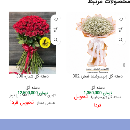
محصولات مرتبط
دسته گل ژیپسوفیلیا شماره 302
دسته گل شماره 300
دسته گل
دسته گل
تومان
1,350,000
تومان
12,500,000
تحویل
تزیین شده با : 100شاخه رز قرمز
دسته گل ژیپسوفیلیا
تحویل فردا
هلندی ممتاز
فردا