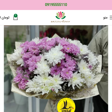
09195555110
0
منو
تومان
0