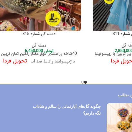
ماره 311
دسته گل شماره 315
ه گل
دسته گل
تومان
6,450,000
بی تزیین با ژیپسوفیلیا
40شاخه رز هلندی فوق ممتاز رنگین کمان تزیین
ویل فردا
تحویل فردا
با ژیپسوفیلیا و کاغذ ضد آب
 مطالب
چگونه گل‌های آپارتمانی را سالم و شاداب
نگه داریم؟