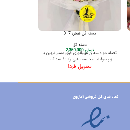
دسته گل شماره 317
دسته 
دسته گل
تومان
2,350,000
توم
تعداد دو دسته رز مینیاتوری فوق ممتاز تزیین با
9شاخه آفتابگردا
ژیپسوفیلیا ،مخلصه نباتی وکاغذ ضد آب
کاه
تحویل فردا
نماد های گل فروشی آمازون