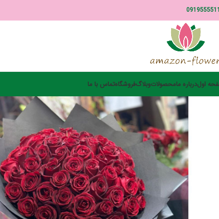
091955551
حه اول
درباره ما
محصولات
وبلاگ
فروشگاه
تماس با ما