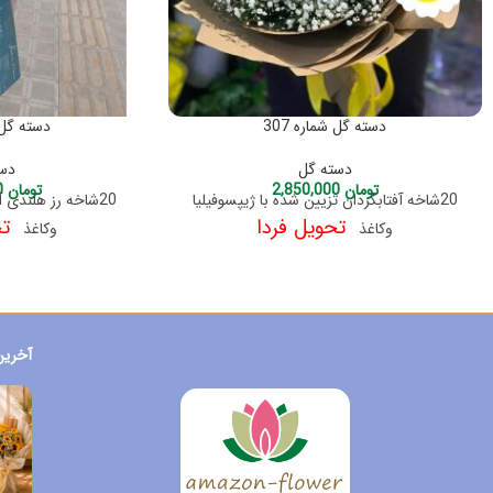
دسته گل شماره 307
دسته گل ش
دسته گل
دست
تومان
2,850,000
تومان
2,850,000
20شاخه آفتابگردان تزیین شده با ژیپسوفیلیا
20شاخه رز هلندی آ
تحویل فردا
تح
وکاغذ
وکاغذ
آخرین