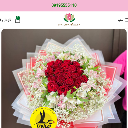
09195555110
0
منو
تومان
0