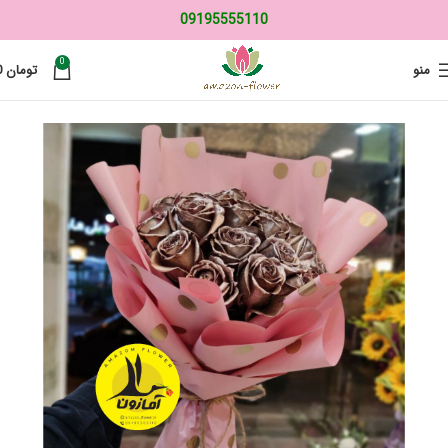
09195555110
0
منو
تومان
0