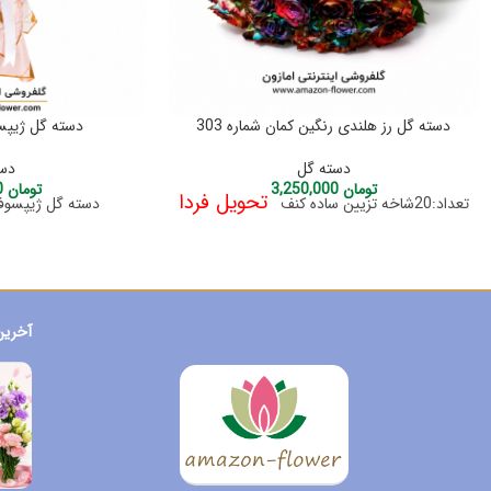
دسته گل رز هلندی رنگین کمان شماره 303
دسته گل ژیپسوفی
دسته گل
دست
تومان
3,250,000
تومان
1,350,000
تحویل فردا
تعداد:20شاخه تزیین ساده کنف
دسته گل ژیپسوف
آخرین