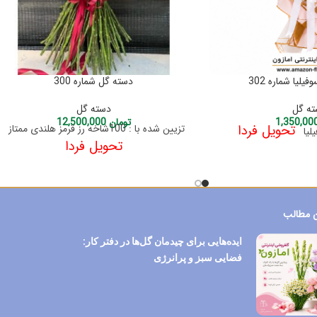
لیا شماره 302
دسته گل شماره 300
ه گل
دسته گل
تومان
12,500,000
تحویل فردا
تزیین شده با : 100شاخه رز قرمز هلندی ممتاز
یلیا
تحویل فردا
 مطالب
ایده‌هایی برای چیدمان گل‌ها در دفتر کار:
فضایی سبز و پرانرژی