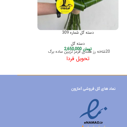
دسته گل شماره 309
دسته 
دسته گل
تومان
2,650,000
توم
20شاخه رز هلندی قرمز تزیین ساده برگ
20شاخه رز هلن
تحویل فردا
وکاغ
نماد های گل فروشی آمازون