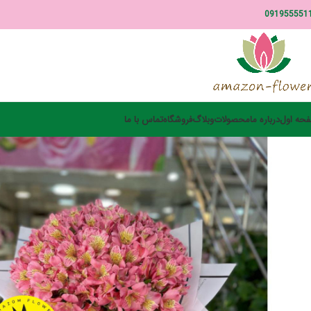
091955551
حه اول
درباره ما
محصولات
وبلاگ
فروشگاه
تماس با ما