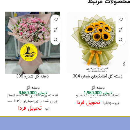
محصولات مرتبط
دسته گل آفتابگردان شماره 304
دسته گل شماره 305
دسته گل
دسته گل
تومان
1,950,000
تومان
3,650,000
تعداد 8 شاخه تزیین با کاغذ و
4دسته رز مینیاتوری 10شاخه الستر
تحویل فردا
تزیین شده با ژیپسوفیلیا وکاغذ ضد
ژیپسوفیلیا
تحویل فردا
آب