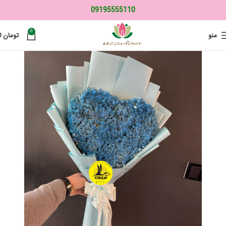
09195555110
0
منو
تومان
0