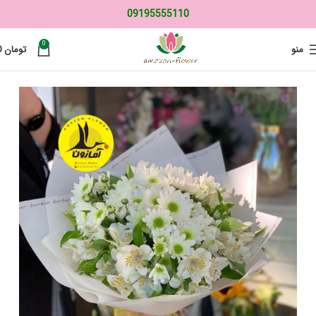
09195555110
0
منو
تومان
0