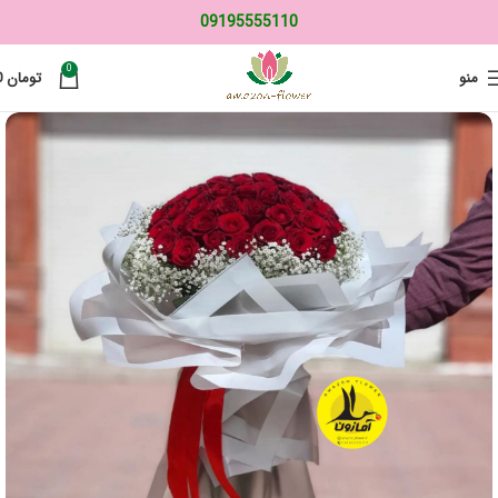
09195555110
0
منو
تومان
0