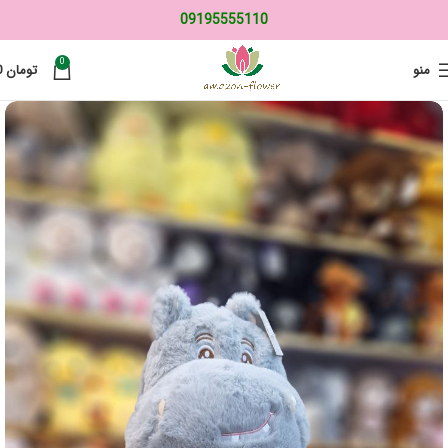
09195555110
0
منو
تومان
0