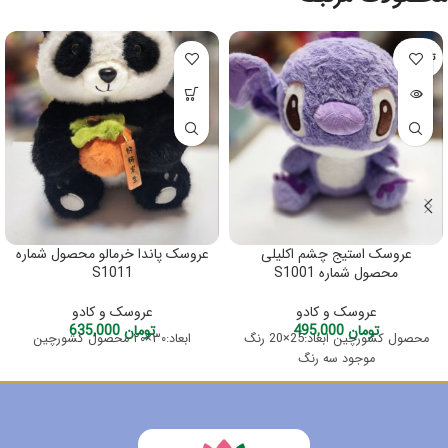
تمام شده
عروسک استیج چشم اکلیلی
عروسک پاندا خرمالو محصول شماره
محصول شماره S1001
S1011
عروسک و کادو
عروسک و کادو
تومان
495,000
تومان
635,000
محصول کشورچین ابعاد:25×20 رنگ
ابعاد:۳۰×۲۰ محصول کشورچین
موجود سه رنگ