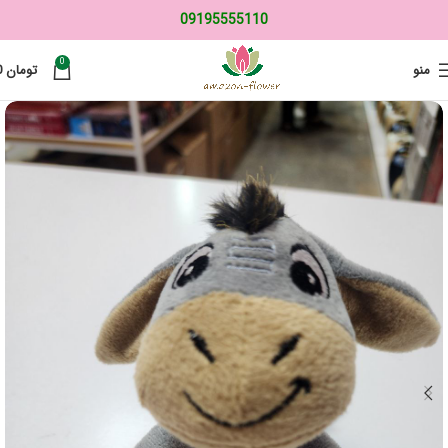
09195555110
0
منو
تومان
0