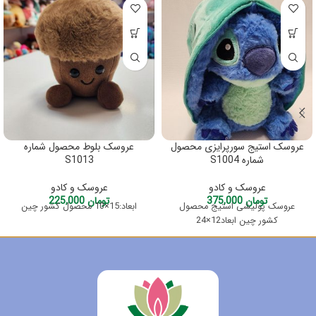
عروسک استیج سورپرایزی محصول
عروسک بلوط محصول شماره
شماره S1004
S1013
عروسک و کادو
عروسک و کادو
تومان
375,000
تومان
225,000
عروسک پولیشی استیج محصول
ابعاد:15×10 محصول کشور چین
کشور چین ابعاد12×24