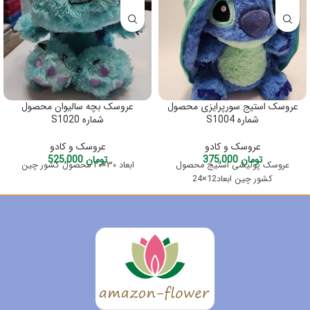
عروسک استیج سورپرایزی محصول
عروسک بچه سالیوان محصول
شماره S1004
شماره S1020
عروسک و کادو
عروسک و کادو
تومان
375,000
تومان
525,000
عروسک پولیشی استیج محصول
ابعاد ۳۰×۲۰ محصول کشور چین
کشور چین ابعاد12×24