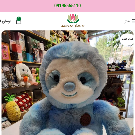
09195555110
0
منو
تومان
0
تمام شده