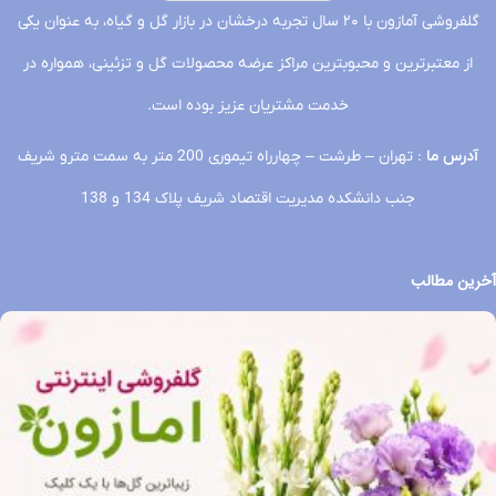
گلفروشی آمازون با ۲۰ سال تجربه درخشان در بازار گل و گیاه، به عنوان یکی
از معتبرترین و محبوبترین مراکز عرضه محصولات گل و تزئینی، همواره در
خدمت مشتریان عزیز بوده است.
آدرس ما
: تهران – طرشت – چهارراه تیموری 200 متر به سمت مترو شریف
جنب دانشکده مدیریت اقتصاد شریف پلاک 134 و 138
آخرین مطالب