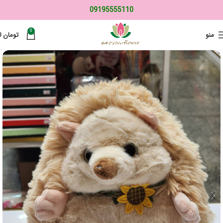
09195555110
0
منو
تومان
0