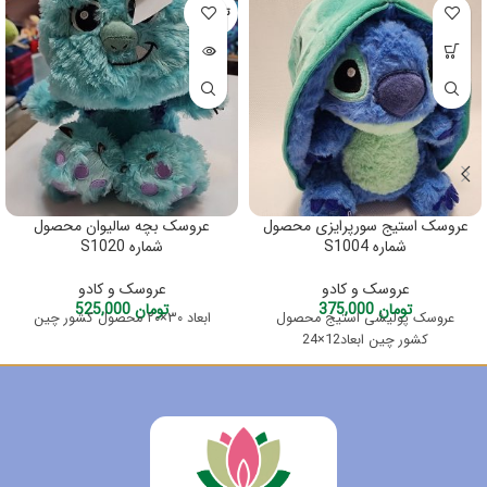
تمام شده
عروسک استیج سورپرایزی محصول
عروسک بچه سالیوان محصول
شماره S1004
شماره S1020
عروسک و کادو
عروسک و کادو
تومان
375,000
تومان
525,000
عروسک پولیشی استیج محصول
ابعاد ۳۰×۲۰ محصول کشور چین
کشور چین ابعاد12×24